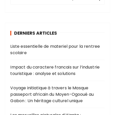
e
c
h
e
r
DERNIERS ARTICLES
c
h
Liste essentielle de materiel pour la rentree
e
scolaire
p
o
u
Impact du caractere francais sur l’industrie
r
touristique : analyse et solutions
:
Voyage initiatique à travers le Masque
passeport africain du Moyen-Ogooué au
Gabon : Un héritage culturel unique