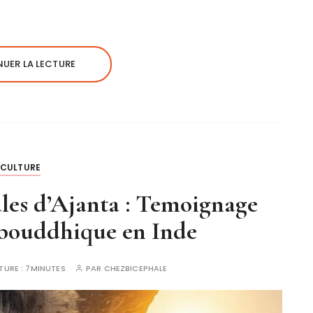
UER LA LECTURE
CULTURE
ales d’Ajanta : Temoignage
 bouddhique en Inde
TURE :
7MINUTES
PAR
CHEZBICEPHALE