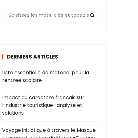
R
e
c
h
e
r
DERNIERS ARTICLES
c
h
Liste essentielle de materiel pour la
e
rentree scolaire
p
o
u
Impact du caractere francais sur
r
l’industrie touristique : analyse et
solutions
:
Voyage initiatique à travers le Masque
passeport africain du Moyen-Ogooué