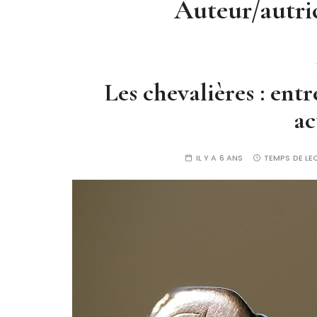
Auteur/autri
Les chevalières : entr
ac
IL Y A 6 ANS
TEMPS DE LE