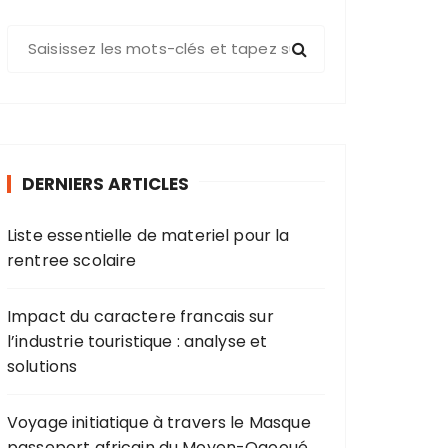
R
e
c
h
e
r
DERNIERS ARTICLES
c
h
Liste essentielle de materiel pour la
e
rentree scolaire
p
o
u
Impact du caractere francais sur
r
l’industrie touristique : analyse et
solutions
:
Voyage initiatique à travers le Masque
passeport africain du Moyen-Ogooué