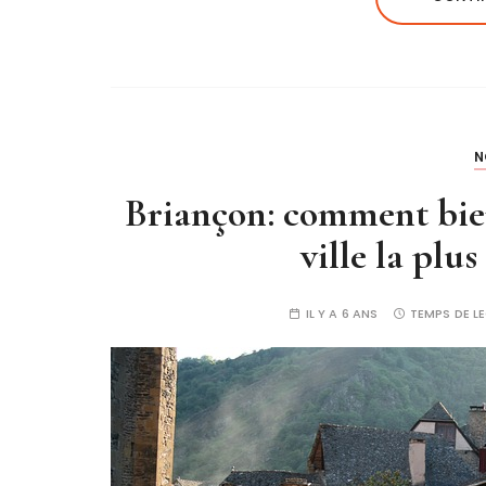
N
Briançon: comment bien
ville la plu
IL Y A 6 ANS
TEMPS DE L