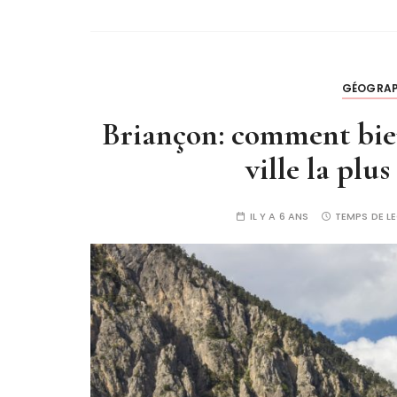
GÉOGRAP
Briançon: comment bien
ville la plu
IL Y A 6 ANS
TEMPS DE L